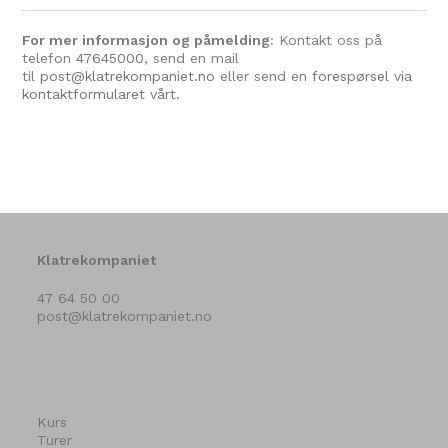
For mer informasjon og påmelding
: Kontakt oss på
telefon
47645000
, send en mail
til
post@klatrekompaniet.no
eller send en
forespørsel via
kontaktformularet vårt.
Klatrekompaniet
47 64 50 00
post@klatrekompaniet.no
Kurs
Turer