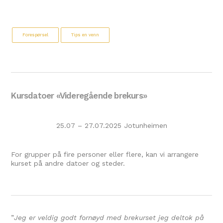
Forespørsel
Tips en venn
Kursdatoer «Videregående brekurs»
25.07 – 27.07.2025 Jotunheimen
For grupper på fire personer eller flere, kan vi arrangere
kurset på andre datoer og steder.
”
Jeg er veldig godt fornøyd med brekurset jeg deltok på